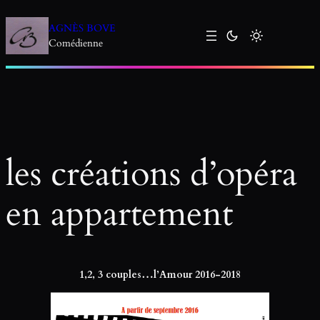
Aller
au
AGNÈS BOVE
contenu
Comédienne
les créations d’opéra
en appartement
1,2, 3 couples…l’Amour 2016-2018