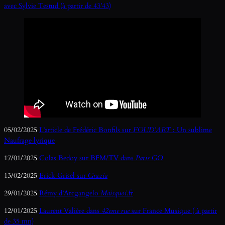
avec Sylvie Testud (à partir de 43’43)
05/02/2025
L’article de Frédéric Bonfils sur
FOUD’ART
: Un sublime
Naufrage lyrique
17/01/2025
Colas Bedoy sur BFM/TV dans
Paris GO
13/02/2025
Erick Grisel sur
Grazia
29/01/2025
Rémy d’Arcgangelo
Maisquoi
.fr
12/01/2025
Laurent Valière dans
42eme rue
sur France Musique ( à partir
de 35 mn)