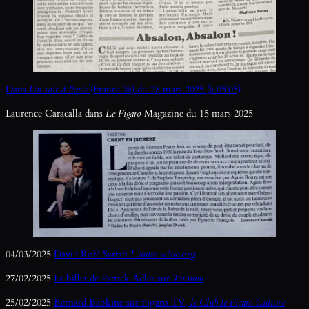
Dans
Un soir à Paris
(France 3à) du 28 mars 2025 (à 05’05)
Laurence Caracalla dans
Le Figaro
Magazine du 15 mars 2025
04/03/2025
David Rofé Sarfati
L’autre scène
.org
27/02/2025
Le billet de Patrick Adler sur
Tatouvu
25/02/2025
Bernard Babkine sur Figaro TV,
le Club le Figaro Culture