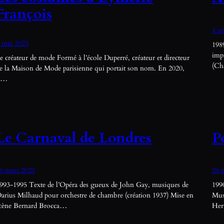
François
4 av
 mai 2025
1989
impr
e créateur de mode Formé à l’école Duperré, créateur et directeur
(Ch
e la Maison de Mode parisienne qui portait son nom. En 2020,
l…
Le Carnaval de Londres
P
6 mars 2025
26 
993-1995 Texte de l’Opéra des gueux de John Gay, musiques de
199
arius Milhaud pour orchestre de chambre (création 1937) Mise en
Mus
cène Bernard Brocca…
Her