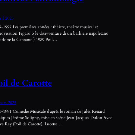
ril 2025
-1997 Les premières années : théâtre, théâtre musical et
ovisation Figaro o le disavventure di un barbiere napoletano
arlotte la Cantante ) 1989 Poil…
oil de Carotte
mars 2025
0-1991 Comédie Musicale d’après le roman de Jules Renard
iques Jérôme Soligny, mise en scène Jean-Jacques Dulon Avec
vé Rey (Poil de Carotte), Lucette…