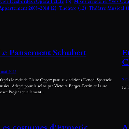
ivier Desbordes /Opéra Eclaté
(3)
Mises en scène Yves Co
Appartement 2008-2018
(2)
Théâtre
(12)
Théâtre Musical
(
Le Pansement Schubert
E
C
 mai 2025
9 m
’après le récit de Claire Oppert paru aux éditions Denoël Spectacle
usical Adapté pour la scène par Victoire Berger-Perrin et Laure
Ici 
oaëc Projet actuellement…
Les costumes d’Eymeric
A