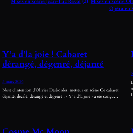
Mises en scène Jean-Luc Revol
(2)
Mises en scène Ol
Opéra en 
Y’a d’la joie ! Cabaret
dérangé, dégenré, déjanté
9
3 mars 2026
D
m
Note d’intention d’Olivier Desbordes, metteur en scène Ce cabaret
L
déjanté, décalé, dérangé et dégenré : « Y’ a d’la joie » a été conçu…
Cosme Mc Moon