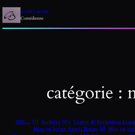
Aller
au
AGNÈS BOVE
contenu
Comédienne
catégorie :
m
2001…
(1)
Archives
(25)
Centre de Formation Lyriqu
Mise en Scène Agnès Boury
(4)
Mise en sc