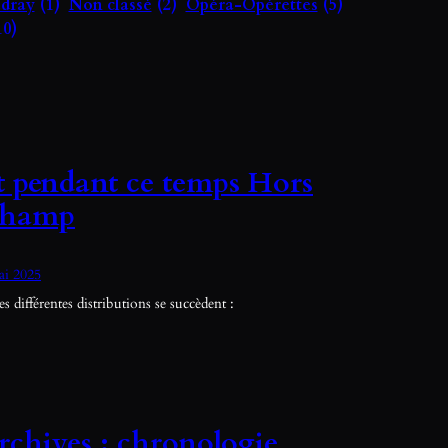
udray
(1)
Non classé
(2)
Opéra-Opérettes
(5)
10)
t pendant ce temps Hors
hamp
ai 2025
les différentes distributions se succèdent :
rchives : chronologie