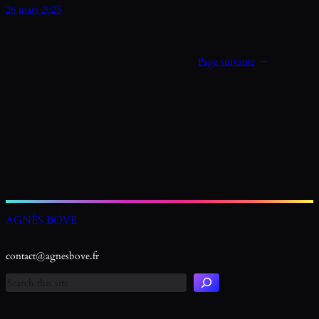
26 mars 2025
Page suivante
→
R
AGNÈS BOVE
e
c
h
contact@agnesbove.fr
e
r
c
h