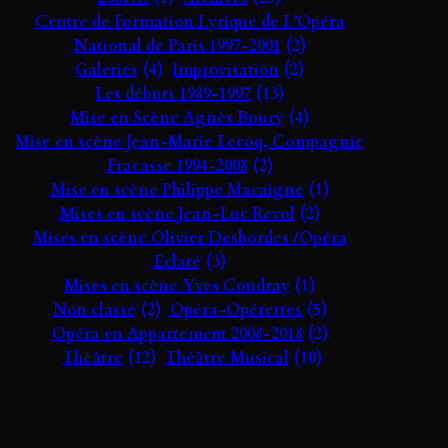
Centre de Formation Lyrique de L’Opéra
National de Paris 1997-2001
(2)
Galeries
(4)
Improvisation
(2)
Les débuts 1989-1997
(13)
Mise en Scène Agnès Boury
(4)
Mise en scène Jean-Marie Lecoq, Compagnie
Fracasse 1994-2008
(2)
Mise en scène Philippe Macaigne
(1)
Mises en scène Jean-Luc Revol
(2)
Mises en scène Olivier Desbordes /Opéra
Eclaté
(3)
Mises en scène Yves Coudray
(1)
Non classé
(2)
Opéra-Opérettes
(5)
Opéra en Appartement 2008-2018
(2)
Théâtre
(12)
Théâtre Musical
(10)