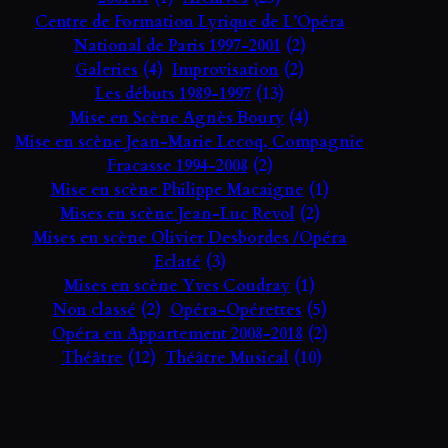
Centre de Formation Lyrique de L’Opéra
National de Paris 1997-2001
(2)
Galeries
(4)
Improvisation
(2)
Les débuts 1989-1997
(13)
Mise en Scène Agnès Boury
(4)
Mise en scène Jean-Marie Lecoq, Compagnie
Fracasse 1994-2008
(2)
Mise en scène Philippe Macaigne
(1)
Mises en scène Jean-Luc Revol
(2)
Mises en scène Olivier Desbordes /Opéra
Eclaté
(3)
Mises en scène Yves Coudray
(1)
Non classé
(2)
Opéra-Opérettes
(5)
Opéra en Appartement 2008-2018
(2)
Théâtre
(12)
Théâtre Musical
(10)